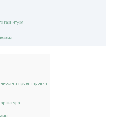
го гарнитура
мерами
енностей проектировки
гарнитура
рами