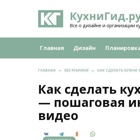
Перейти
к
КухниГид.р
содержанию
Все о дизайне и организации к
Главная
Дизайн
Планировк
ГЛАВНАЯ
»
БЕЗ РУБРИКИ
»
КАК СДЕЛАТЬ КУХНЮ 
Как сделать к
— пошаговая ин
видео
БЕЗ РУБРИКИ