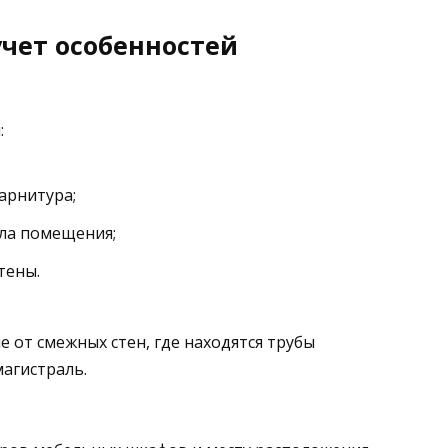
учет особенностей
:
гарнитура;
гла помещения;
тены.
 от смежных стен, где находятся трубы
магистраль.