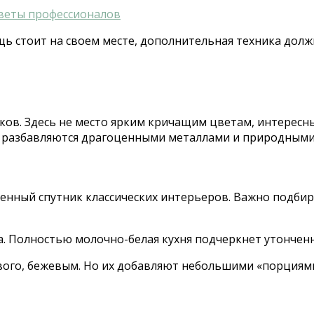
оветы профессионалов
щь стоит на своем месте, дополнительная техника дол
нков. Здесь не место ярким кричащим цветам, интерес
е разбавляются драгоценными металлами и природными
енный спутник классических интерьеров. Важно подбира
. Полностью молочно-белая кухня подчеркнет утонченн
ого, бежевым. Но их добавляют небольшими «порциями»