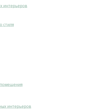
ых интерьеров
о стиля
а помещения
ьных интерьеров