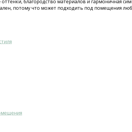
ые оттенки, благородство материалов и гармоничная сим
ален, потому что может подходить под помещения любо
стиля
помещения